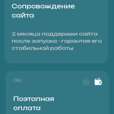
СОЗДАЮ НЕ САЙТЫ, А
ПРОДУМАННЫЕ
РЕШЕНИЯ ДЛЯ РОСТА
БИЗНЕСА
Я начинаю с анализа: почему клиенты
покупают, кто ваша аудитория и что
нужно улучшить. Дальше создаю
структуру и сценарии поведения
пользователя, убираем лишнее. В
итоге сайт работает как чёткий
инструмент продаж, а не как набор
страниц.
Исследование
Структура
Гипотеза
Дизайн
Релиз
Обсудить проект