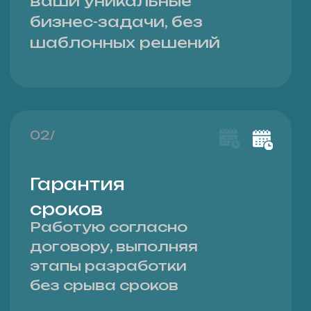
идеи до готового
сайта
04/
Сопровождение
сайта
2 месяца поддержки сайта
после запуска - гарантия его
стабильной работы
05/
Поэтапная
оплата