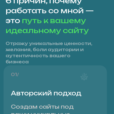
02/
Гарантия
сроков
Работую согласно
договору, выполняя
этапы разработки
без срыва сроков
03/
Комплексное
решение
Беру на себя всё: от