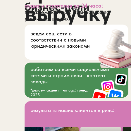
выручку
бизнес-цели
аудит и стратегия за 24 часа:
покажем, как ваш бизнес может
расти в соцсетях
ведем соц. сети в
соответствии с новыми
юридическими законами
работаем со всеми социальными
сетями и строим свои контент-
заводы
*делаем акцент на ugc: тренд
2025
результаты наших клиентов в рилс: