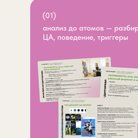
(01)
анализ до атомов — разби
ЦА, поведение, триггеры