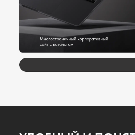
УДОБНЫЙ И ПОНЯТН
РАЗРАБОТКИ САЙТА
01
ПРЕДВАРИТЕЛЬНОЕ
ЗАКЛЮЧЕНИ
ОБСУЖДЕНИЕ
ДОГОВОРА
Вы оставляете заявку на сайте, мы с вами
Заключаем договор, 
связываемся и обсуждаем проект и
задание, сроки и ст
предварительные условия работы
проекта