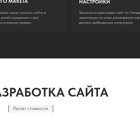
САЙТА БУДЕТ В
Мы 
объ
МАНДЫ
при
О нас
выс
Co-founder
Co-founder
Маркетолог
Веб-дизайнер