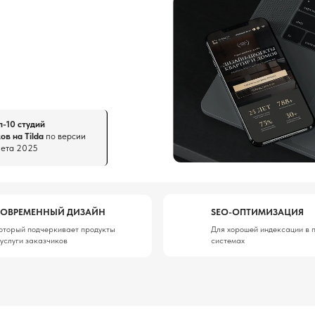
ий
da
по версии
5
ННЫЙ ДИЗАЙН
SEO-ОПТИМИЗАЦИЯ
дчеркивает продукты
Для хорошей индексации в поисковых
казчиков
системах
АЛЬНОМ