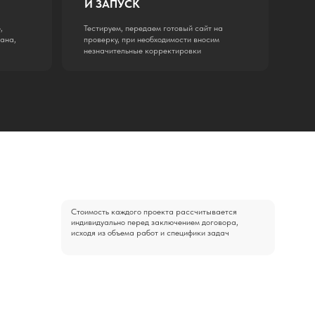
участвовали в разработке более 400 сайтов и
единили усилия в единую команду, чтобы
менить накопленный опыт и достичь еще более
оких результатов