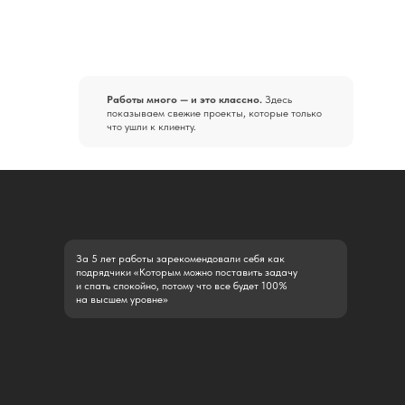
Работы много — и это классно.
Здесь
показываем свежие проекты, которые только
что ушли к клиенту.
 лет работы зарекомендовали себя как
ядчики «Которым можно поставить задачу
ать спокойно, потому что все будет 100%
высшем уровне»
НИМАТЕЛЬНЫ К ПОЖЕЛАНИЯМ
АКАЗЧИКА
ладываем свой опыт и знания в разработку
йта, при этом внимательны к пожеланиям
казчика, ведь никто не знает ваш бизнес лучше
м вы