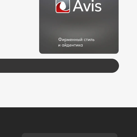
максимально берем все задачи по проекту
себя — от вас будет необходимо предоставить
одный материал и согласовывать проект
ключевых этапах
04
СТРУКТУРА И
НАПИСАНИЕ ТЕКСТОВ
Составляем структуру сайта, детально
прорабатываем текстовое наполнение и
формируем прототип