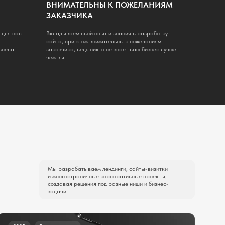
 разрабатываем лендинги, сайты-визитки
многостраничные корпоративные проекты,
здавая решения под разные ниши и бизнес-
адачи
тельство