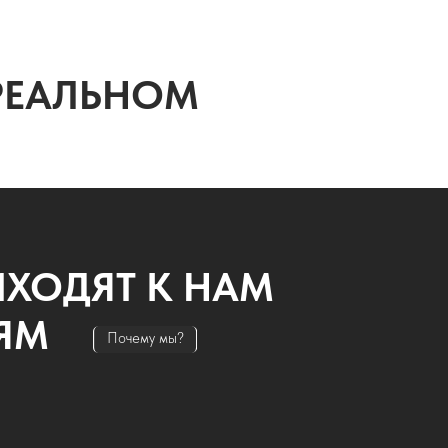
ОДЯТ К НАМ
За 5
подр
и сп
на 
Почему мы?
ДА НА СВЯЗИ
ДОВОДИМ ДО ИДЕАЛА
В
ТОМ
КАЖДЫЙ САЙТ
З
носим изменения на сайт
Не относимся к проекту «абы как» — для нас
Вк
 все вопросы, даже после
важна наша репутация и реальная
са
аботы над проектом
эффективность сайтов для вашего бизнеса
за
че