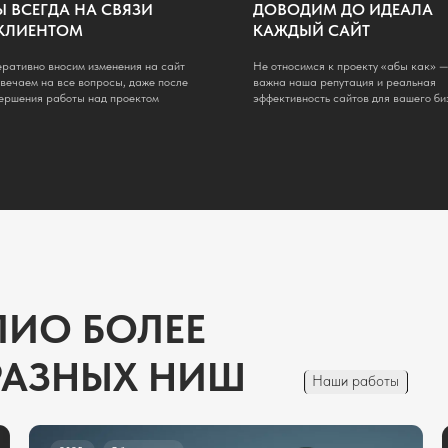
 БОЛЕЕ
Мы
и 
ЗНЫХ НИШ
со
Наши работы
з
2025
Образование
2025
Строи