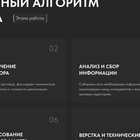
06
07
ИЕ
ВЕРСТКА И ТЕХНИЧЕСКИЕ
КЕТА
НАСТРОЙКИ
т полного сайта в
Технически реализуем сайт на Тильде,
цепции и при
адаптируем ко всем расширения экрана,
м правки
делаем необходимые интеграции
РАБОТКА САЙТА
С
и
и
асчет стоимости