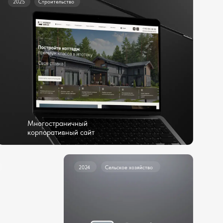
траничный
тивный сайт
2024
Сельское хозяйство
Фирменный стиль
и айдентика