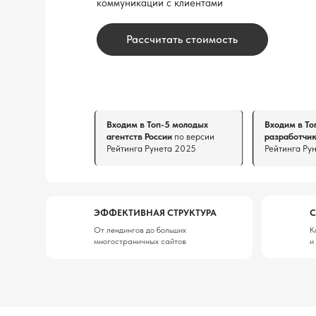
Рассчитать стоимость
Входим в Топ-5 молодых
Входим в Топ-10 студ
агентств России
по версии
разработчиков на Til
Рейтинга Рунета 2025
Рейтинга Рунета 202
ЭФФЕКТИВНАЯ СТРУКТУРА
СОВРЕМЕ
От лендингов до больших
Который по
многостраничных сайтов
и услуги за
НАШИ ПРОЕКТЫ В РЕ