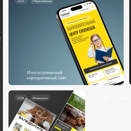
Многостраничный
Многос
корпоративный сайт
корпора
2024
Медицина
2024
Маркетинг
Посмотреть все работы