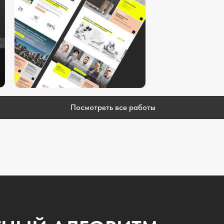
ЫЙ АЛГОРИТМ
Мы 
на 
исх
на 
Этапы работы
02
03
Е
АНАЛИЗ И СБОР
ИНФОРМАЦИИ
фиксируем техническое
Собираем всю необходимую информацию,
оимость реализации
анализируем нишу, конкурентов и вашу
целевую аудиторию