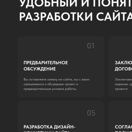
05
РАЗРАБОТКА ДИЗАЙН-
СОГЛАСОВАН
КОНЦЕПЦИИ САЙТА
ПОЛНОГО МА
Разрабатываем 2-3 варианта дизайн-
Создаем дизайн маке
концепции для вашего сайта и передаем на
выбранной дизай-кон
выбор и согласование
необходимости вноси
СКОЛЬКО СТОИТ РАЗ
НА ТИЛЬДЕ?
Р