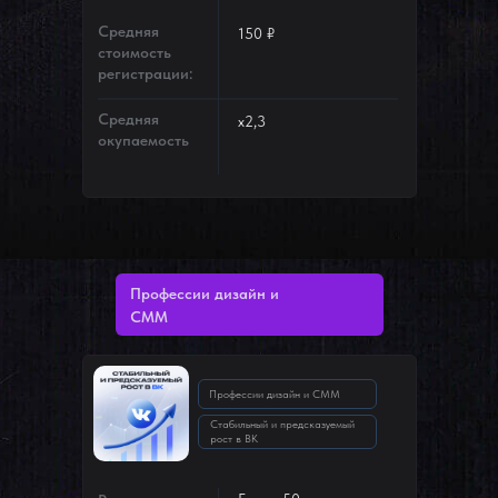
Средняя
150 ₽
стоимость
регистрации:
Средняя
х2,3
окупаемость
Профессии дизайн и
СММ
Профессии дизайн и СММ
Стабильный и предсказуемый
рост в ВК