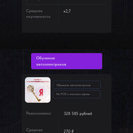
Средняя
х2,7
окупаемость
Обучение
автоэлектриков
Обучение автоэлектриков
Не РСЯ и ключами едины
Реализовано:
328 585 рублей
Средняя
270 ₽