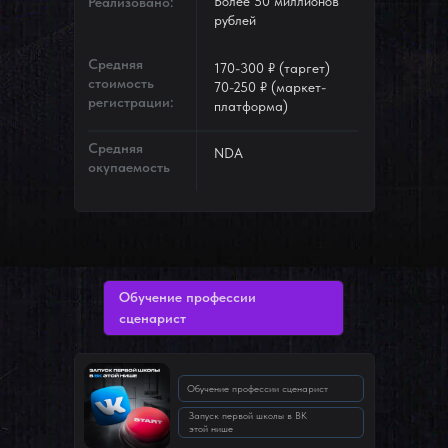
Более 50 миллионов
Реализовано:
рублей
Средняя
170-300 ₽ (таргет)
стоимость
70-250 ₽ (маркет-
регистрации:
платформа)
Средняя
NDA
окупаемость
Обучение профессии
сценарист
Обучение профессии сценарист
Запуск первой школы в ВК
этой нише