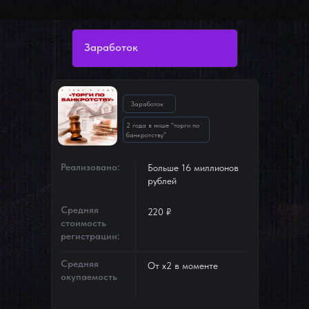
Заработок
Заработок
2 года в нише “торги по
банкротству”
Реализовано:
Больше 16 миллионов
рублей
Средняя
220 ₽
стоимость
регистрации:
Средняя
От х2 в моменте
окупаемость