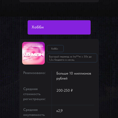
Хобби
Хобби
Быстрый переезд из Ins**m с 50к до
1,5м бюджета в месяц
Реализовано:
Больше 10 миллионов
рублей
Средняя
200-250 ₽
стоимость
регистрации:
Средняя
х2,9
окупаемость