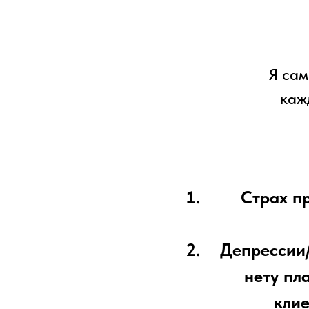
Я сам
каж
Cтрах пр
Депрессии/
нету пл
клие