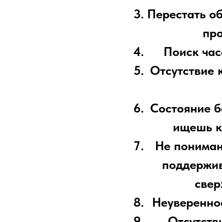
Перестать об
про
Поиск час
Отсутствие 
Состояние б
ищешь к
Не пониман
поддержив
свер
Неувереннос
Отсутстви