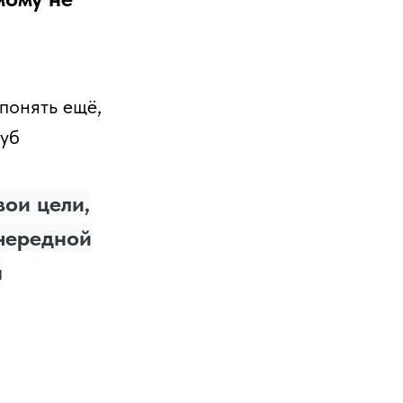
 понять ещё,
руб
ои цели,
очередной
ы