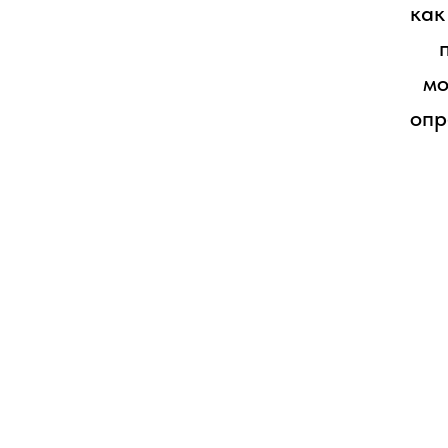
как
мо
опр