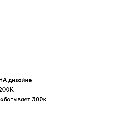
НА дизайне
-200К
арабатывает 300к+