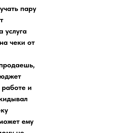
учать пару
т
а услуга
на чеки от
 продаешь,
бюджет
 работе и
акидывал
еку
оможет ему
мому не