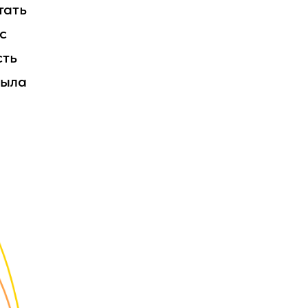
тать
с
сть
была