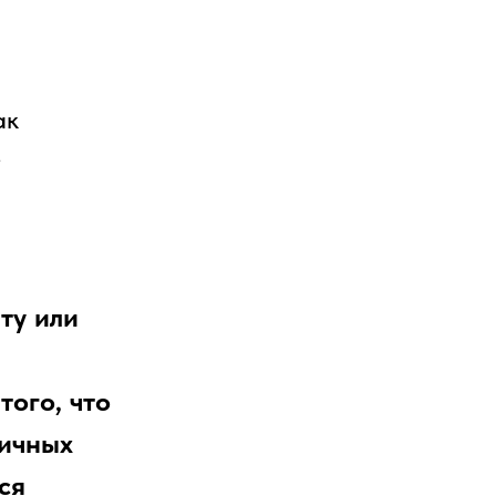
ак
е
ту или
ого, что
сичных
ся