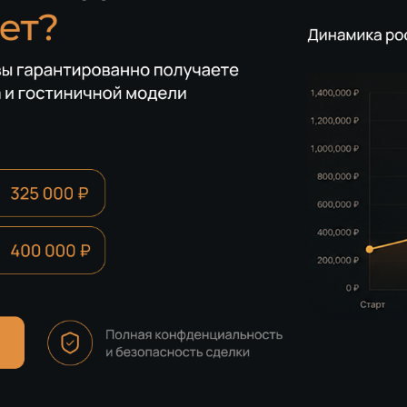
ийского моря
0% годовых
контроле государства.
адежным проектом!
орог входа
Регулируется ЦБ РФ
 доходности