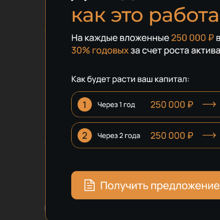
Комплекса у Балт
с доходностью 3
Проект с участием ДОМ.РФ и при 
Полная защита ваших средств с н
30% годовых
50 га земли
Низкий п
Получить планировки
Получите презентацию, расчёт и гарантии